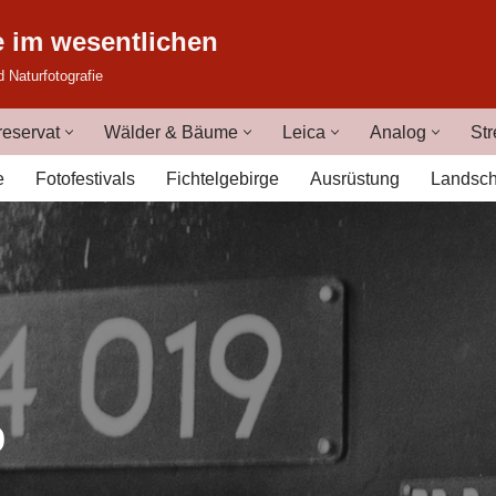
e im wesentlichen
d Naturfotografie
eservat
Wälder & Bäume
Leica
Analog
Str
e
Fotofestivals
Fichtelgebirge
Ausrüstung
Landsch
b