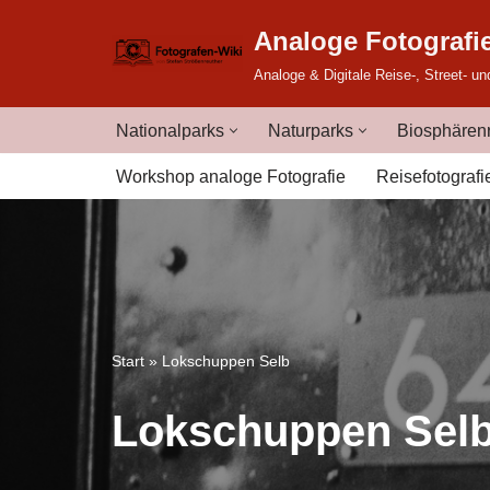
Analoge Fotografi
Zum
Analoge & Digitale Reise-, Street- un
Inhalt
springen
Nationalparks
Naturparks
Biosphärenr
Workshop analoge Fotografie
Reisefotografi
Start
»
Lokschuppen Selb
Lokschuppen Sel