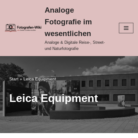
Analoge
Zum
Fotografie im
Inhalt
springen
wesentlichen
Analoge & Digitale Reise-, Street-
und Naturfotografie
Start
»
Leica Equipment
Leica Equipment