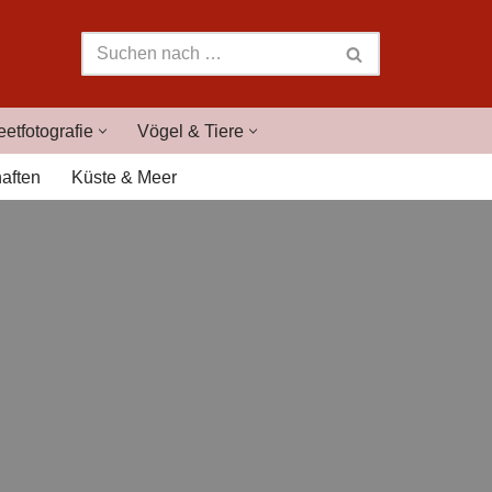
eetfotografie
Vögel & Tiere
aften
Küste & Meer