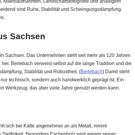
en, Makroaufnahmen, Landschaftsfotografie und analogem
scheidend sind Ruhe, Stabilität und Schwingungsdämpfung.
vs.
aus Sachsen
a in Sachsen. Das Unternehmen stellt seit mehr als 120 Jahren
er. Berlebach verweist selbst auf die lange Tradition und die
mpfung, Stabilität und Robustheit. (
Berlebach
) Damit steht
t nur technisch, sondern auch handwerklich geprägt ist. Ein
 ein Werkzeug, das über viele Jahre genutzt werden kann.
ühlt sich bei Kälte angenehmer an als Metall, nimmt
e Steifigkeit. Besonders Eschenholz wird wegen seiner