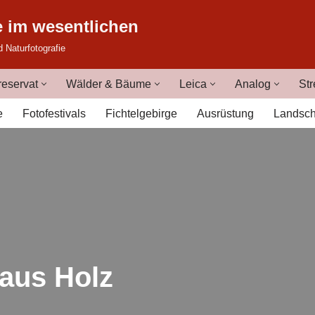
e im wesentlichen
d Naturfotografie
eservat
Wälder & Bäume
Leica
Analog
Str
e
Fotofestivals
Fichtelgebirge
Ausrüstung
Landsch
 aus Holz