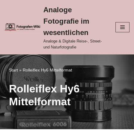
Analoge
Zum
Fotografie im
Inhalt
springen
wesentlichen
Analoge & Digitale Reise-, Street-
und Naturfotografie
Start
»
Rolleiflex Hy6 Mittelformat
Rolleiflex Hy6
Mittelformat