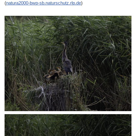
(
natura2000-bwp-sb.naturschutz.rlp.de
⁠)