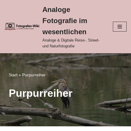
Analoge
Zum
Fotografie im
Inhalt
springen
wesentlichen
Analoge & Digitale Reise-, Street-
und Naturfotografie
Start
»
Purpurreiher
Purpurreiher