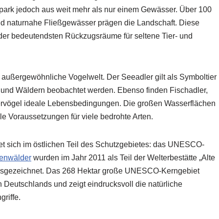
lpark jedoch aus weit mehr als nur einem Gewässer. Über 100
d naturnahe Fließgewässer prägen die Landschaft. Diese
 der bedeutendsten Rückzugsräume für seltene Tier- und
e außergewöhnliche Vogelwelt. Der Seeadler gilt als Symboltier
und Wäldern beobachtet werden. Ebenso finden Fischadler,
ervögel ideale Lebensbedingungen. Die großen Wasserflächen
e Voraussetzungen für viele bedrohte Arten.
et sich im östlichen Teil des Schutzgebietes: das UNESCO-
henwälder
wurden im Jahr 2011 als Teil der Welterbestätte „Alte
sgezeichnet. Das 268 Hektar große UNESCO-Kerngebiet
 Deutschlands und zeigt eindrucksvoll die natürliche
riffe.