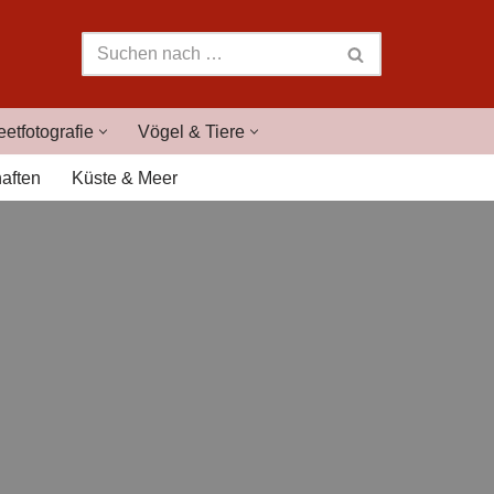
eetfotografie
Vögel & Tiere
aften
Küste & Meer