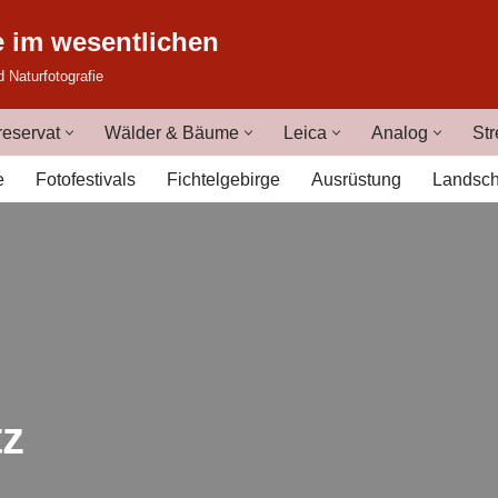
e im wesentlichen
d Naturfotografie
eservat
Wälder & Bäume
Leica
Analog
Str
e
Fotofestivals
Fichtelgebirge
Ausrüstung
Landsch
tz