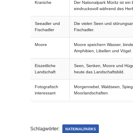
Kraniche
Der Nationalpark Müritz ist ei
eindrucksvoll während des Her
Seeadler und
Die vielen Seen und störungsa
Fischadler
Fischadler.
Moore
Moore speichern Wasser, binden
Amphibien, Libellen und Vögel.
Eiszeitliche
Seen, Senken, Moore und Hügel
Landschaft
heute das Landschaftsbild.
Fotografisch
Morgennebel, Waldseen, Spiegel
interessant
Moorlandschaften.
Schlagwörter:
NATIONALPARKS