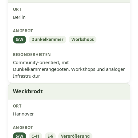
Berlin
S/W
Dunkelkammer
Workshops
Community-orientiert, mit
Dunkelkammerangeboten, Workshops und analoger
Infrastruktur.
Weckbrodt
Hannover
S/W
C-41
E-6
Vergrößerung