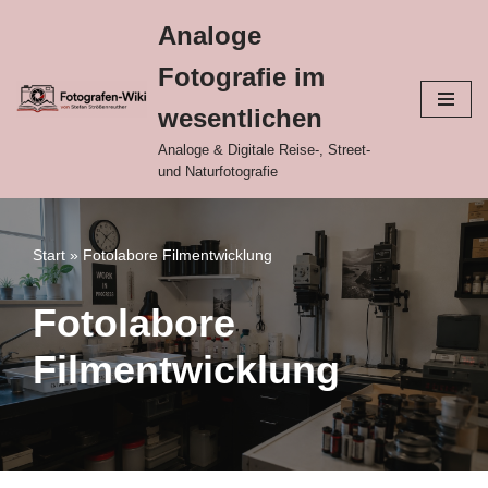
Analoge
Zum
Fotografie im
Inhalt
springen
wesentlichen
Analoge & Digitale Reise-, Street-
und Naturfotografie
Start
»
Fotolabore Filmentwicklung
Fotolabore
Filmentwicklung