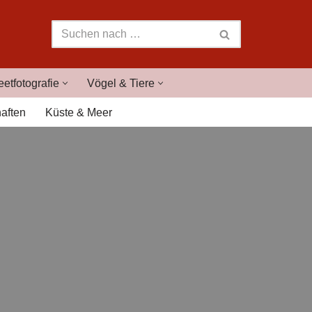
eetfotografie
Vögel & Tiere
aften
Küste & Meer