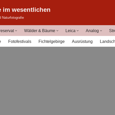
e im wesentlichen
d Naturfotografie
eservat
Wälder & Bäume
Leica
Analog
Str
e
Fotofestivals
Fichtelgebirge
Ausrüstung
Landsch