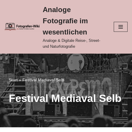
Analoge
Zum
Fotografie im
Inhalt
springen
wesentlichen
Analoge & Digitale Reise-, Street-
und Naturfotografie
Start
»
Festival Mediaval Selb
Festival Mediaval Selb