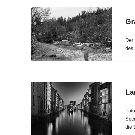
Gr
Der 
des 
La
Foto
Spei
die 