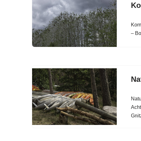
Ko
Korm
– Bo
Na
Natu
Acht
Gnit