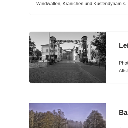
Windwatten, Kranichen und Küstendynamik.
Le
Phot
Alts
Ba