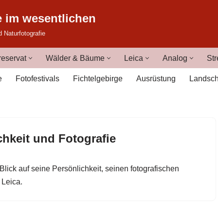
e im wesentlichen
d Naturfotografie
eservat
Wälder & Bäume
Leica
Analog
Str
e
Fotofestivals
Fichtelgebirge
Ausrüstung
Landsch
hkeit und Fotografie
lick auf seine Persönlichkeit, seinen fotografischen
 Leica.