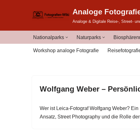
Analoge Fotografi
Zum
Analoge & Digitale Reise-, Street- un
Inhalt
springen
Nationalparks
Naturparks
Biosphärenr
Workshop analoge Fotografie
Reisefotografi
Wolfgang Weber – Persönlic
Wer ist Leica-Fotograf Wolfgang Weber? Ein B
Ansatz, Street Photography und die Rolle der