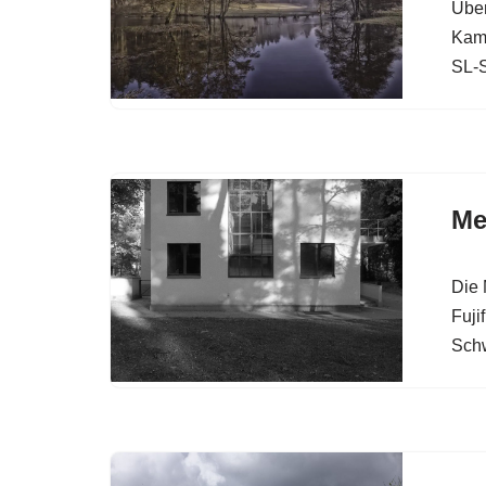
Über
Kame
SL-
Me
Die 
Fuji
Schw