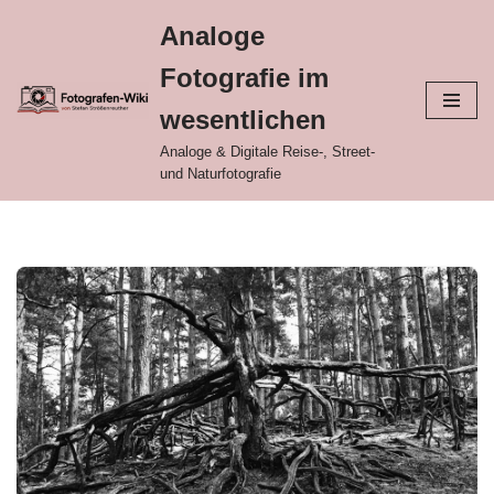
Analoge
Zum
Fotografie im
Inhalt
springen
wesentlichen
Analoge & Digitale Reise-, Street-
und Naturfotografie