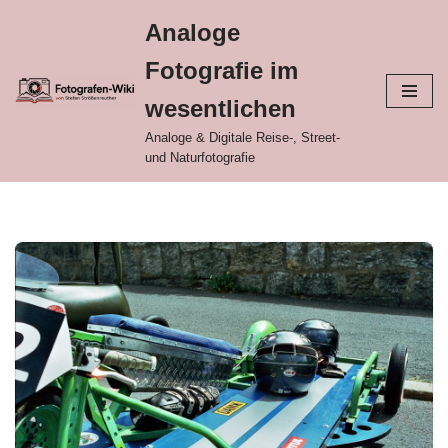
Analoge
Zum
Fotografie im
Inhalt
springen
wesentlichen
Analoge & Digitale Reise-, Street-
und Naturfotografie