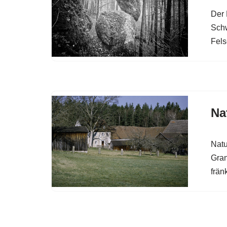
Der 
Sch
Fels
Na
Natu
Gran
frän