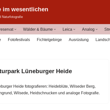
e im wesentlichen
d Naturfotografie
eservat
Wälder & Bäume
Leica
Analog
Str
e
Fotofestivals
Fichtelgebirge
Ausrüstung
Landsch
turpark Lüneburger Heide
burger Heide fotografieren: Heideblüte, Wilseder Berg,
ngrund, Wilsede, Heidschnucken und analoge Fotografie.