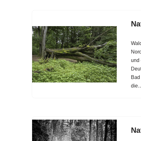
Na
Wald
Nord
und 
Deut
Bad 
die
Na