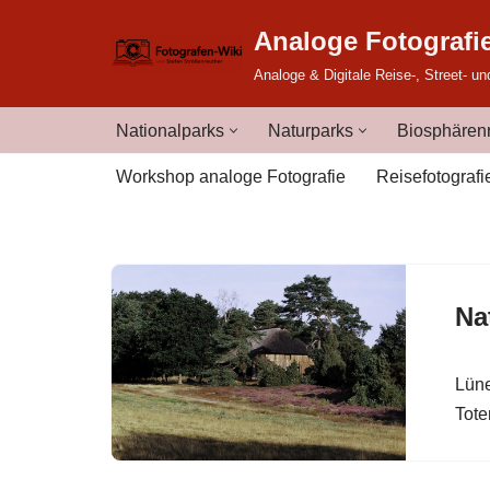
Analoge Fotografi
Zum
Analoge & Digitale Reise-, Street- un
Inhalt
springen
Nationalparks
Naturparks
Biosphärenr
Workshop analoge Fotografie
Reisefotografi
Na
Lüne
Tote