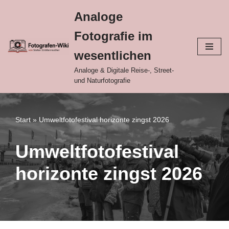
Analoge
Zum
Fotografie im
Inhalt
springen
wesentlichen
Analoge & Digitale Reise-, Street-
und Naturfotografie
Start
»
Umweltfotofestival horizonte zingst 2026
Umweltfotofestival
horizonte zingst 2026