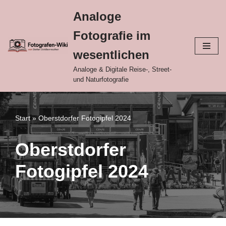
Analoge
Zum
Fotografie im
Inhalt
springen
wesentlichen
Analoge & Digitale Reise-, Street-
und Naturfotografie
Start
»
Oberstdorfer Fotogipfel 2024
Oberstdorfer
Fotogipfel 2024