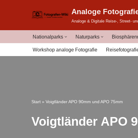
Analoge Fotografi
Zum
Analoge & Digitale Reise-, Street- un
Inhalt
springen
Nationalparks
Naturparks
Biosphärenr
Workshop analoge Fotografie
Reisefotografi
Start
»
Voigtländer APO 90mm und APO 75mm
Voigtländer APO