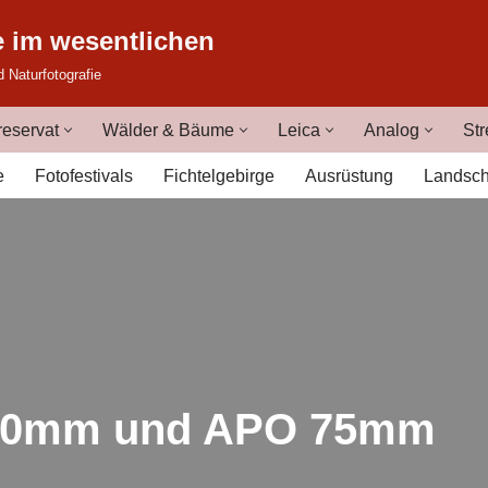
e im wesentlichen
d Naturfotografie
eservat
Wälder & Bäume
Leica
Analog
Str
e
Fotofestivals
Fichtelgebirge
Ausrüstung
Landsch
 90mm und APO 75mm