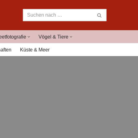
eetfotografie
Vögel & Tiere
aften
Küste & Meer