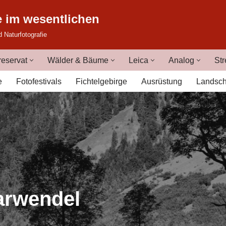
e im wesentlichen
d Naturfotografie
eservat
Wälder & Bäume
Leica
Analog
Str
e
Fotofestivals
Fichtelgebirge
Ausrüstung
Landsch
arwendel