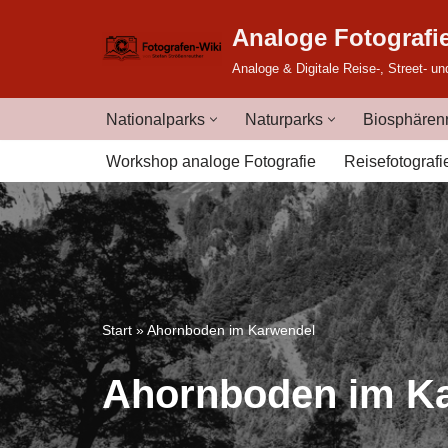
Analoge Fotografi
Zum
Analoge & Digitale Reise-, Street- un
Inhalt
springen
Nationalparks
Naturparks
Biosphärenr
Workshop analoge Fotografie
Reisefotografi
Start
»
Ahornboden im Karwendel
Ahornboden im K