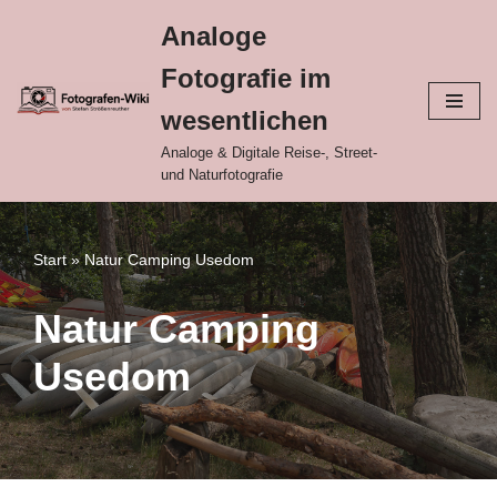
Analoge
Zum
Fotografie im
Inhalt
springen
wesentlichen
Analoge & Digitale Reise-, Street-
und Naturfotografie
Start
»
Natur Camping Usedom
Natur Camping
Usedom