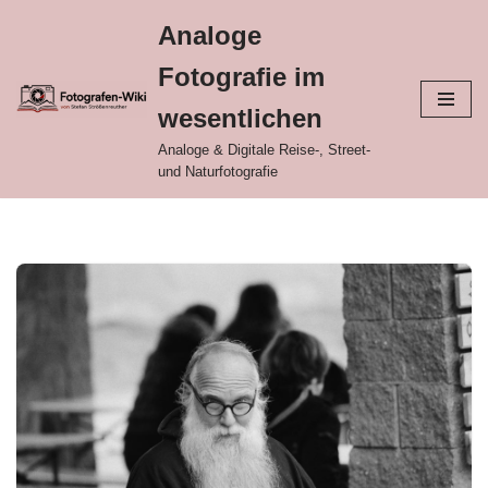
Analoge
Zum
Fotografie im
Inhalt
springen
wesentlichen
Analoge & Digitale Reise-, Street-
und Naturfotografie