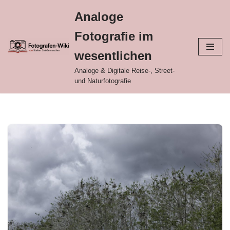
Analoge
Zum
Fotografie im
Inhalt
springen
wesentlichen
Analoge & Digitale Reise-, Street-
und Naturfotografie